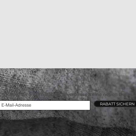
Sichere dir 5 Euro Rabatt & verpasse keine neuen Drops!
RABATT SICHERN