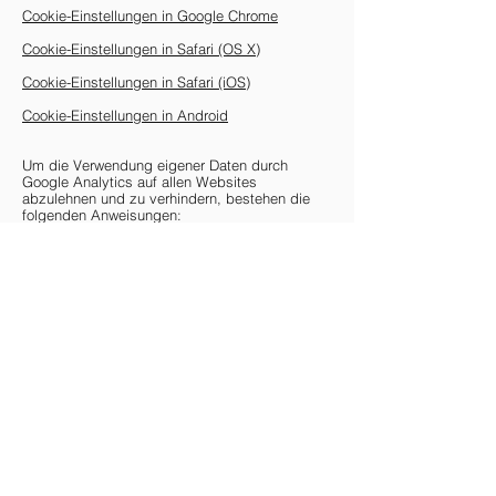
Cookie-Einstellungen in Google Chrome
Cookie-Einstellungen in Safari (OS X)
Cookie-Einstellungen in Safari (iOS)
Cookie-Einstellungen in Android
Um die Verwendung eigener Daten durch
Google Analytics auf allen Websites
abzulehnen und zu verhindern, bestehen die
folgenden Anweisungen:
https://tools.google.com/dlpage/gaoptout.
Wir können diese Cookie-Richtlinie
aktualisieren. Wir bitten Nutzer, diese Seite
regelmäßig aufzurufen, um sich über den
aktuellen Stand in Bezug auf die Verwendung
von Cookies auf dem Laufenden zu halten.
Sichere dir 5 Euro Rabatt & verpasse